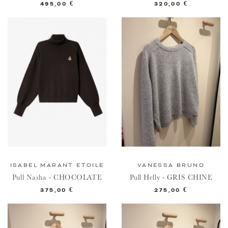
Prix
Prix
495,00 €
320,00 €
ISABEL MARANT ETOILE
VANESSA BRUNO
Pull Nasha - CHOCOLATE
Pull Helly - GRIS CHINE
Prix
Prix
375,00 €
275,00 €