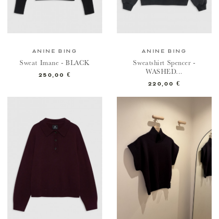
ANINE BING
ANINE BING
Sweat Imane - BLACK
Sweatshirt Spencer -
WASHED...
Prix
250,00 €
Prix
220,00 €