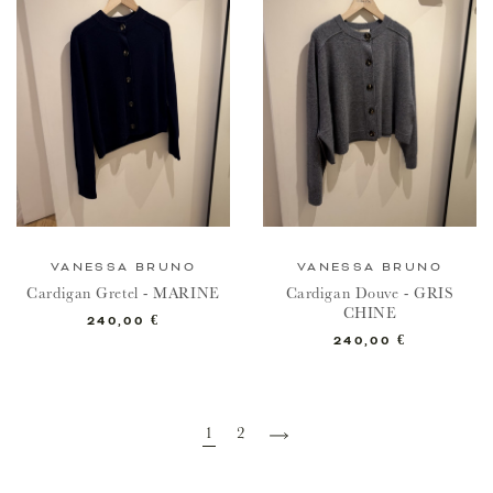
VANESSA BRUNO
VANESSA BRUNO
Cardigan Gretel - MARINE
Cardigan Douve - GRIS
CHINE
Prix
240,00 €
Prix
240,00 €
Suivant
1
2