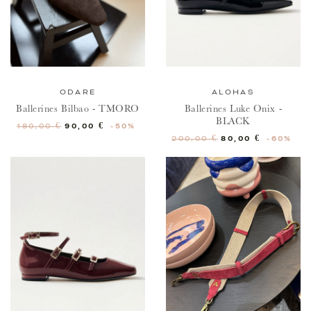
ODARE
ALOHAS
Ballerines Bilbao - TMORO
Ballerines Luke Onix -
BLACK
Prix de base
Prix
90,00 €
-50%
180,00 €
Prix de base
Prix
80,00 €
-60%
200,00 €